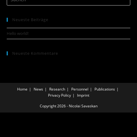
Es
to
Neueste Beiträge
clo
the
Hello world!
sea
pan
Neueste Kommentare
Home
News
Research
Personnel
Publications
Privacy Policy
Imprint
Copyright 2026 - Nicolai Savaskan